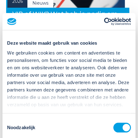
2026
Nieuws
VIB of WIK? Wat heb je nodig om
veilig te werken met gevaarlijke
stoffen?
Deze website maakt gebruik van cookies
Veel organisaties hebben
Veiligheidsinformatiebladen (VIB's) of mini-VIB's
We gebruiken cookies om content en advertenties te
beschikbaar voor de gevaarlijke stoffen waarmee zij
personaliseren, om functies voor social media te bieden
werken. Dat is een belangrijke eerste stap, maar
en om ons websiteverkeer te analyseren. Ook delen we
daarmee voldoe je nog niet aan de verplichtingen
informatie over uw gebruik van onze site met onze
u...
partners voor social media, adverteren en analyse. Deze
partners kunnen deze gegevens combineren met andere
Lees verder
informatie die u aan ze heeft verstrekt of die ze hebben
verzameld op basis van uw gebruik van hun services.
Toestemmingsselectie
Noodzakelijk