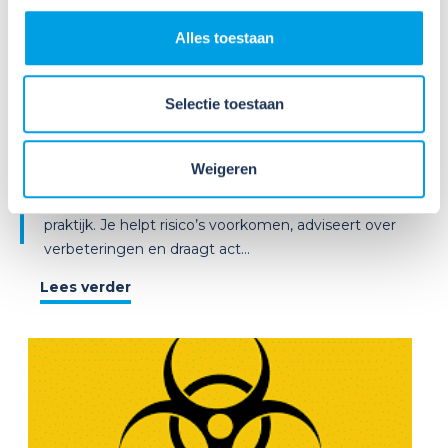
2026
Nieuws
Alles toestaan
Weet jij welke taken een
preventiemedewerker wettelijk
moet uitvoeren[M?
Selectie toestaan
Als preventiemedewerker speel je een belangrijke
Weigeren
rol in het creëren van een gezonde en veilige
werkomgeving. Je bent de spil tussen beleid en
praktijk. Je helpt risico’s voorkomen, adviseert over
verbeteringen en draagt act...
Lees verder