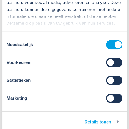
partners voor social media, adverteren en analyse. Deze
stoffen?
partners kunnen deze gegevens combineren met andere
informatie die u aan ze heeft verstrekt of die ze hebben
Veel organisaties hebben
verzameld op basis van uw gebruik van hun services.
Veiligheidsinformatiebladen (VIB's) of mini-VIB's
beschikbaar voor de gevaarlijke stoffen waarmee zij
Toestemmingsselectie
werken. Dat is een belangrijke eerste stap, maar
Noodzakelijk
daarmee voldoe je nog niet aan de verplichtingen
u...
Voorkeuren
Lees verder
Statistieken
Marketing
09
Details tonen
Jul