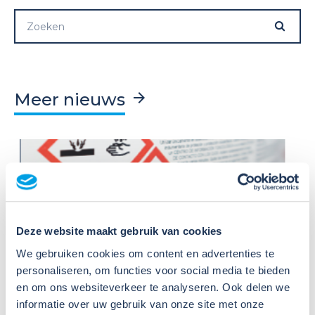
Meer nieuws
Deze website maakt gebruik van cookies
09
We gebruiken cookies om content en advertenties te
Jul
2026
personaliseren, om functies voor social media te bieden
Nieuws
en om ons websiteverkeer te analyseren. Ook delen we
VIB of WIK? Wat heb je nodig om
informatie over uw gebruik van onze site met onze
veilig te werken met gevaarlijke