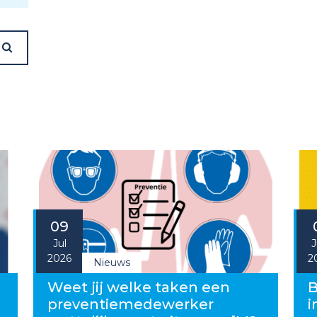
09
Jul
J
2026
2
Nieuws
g
Weet jij welke taken een
B
preventiemedewerker
i