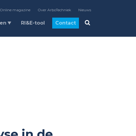
Online magazine
Over ArboTechniek
Nieuws
len
RI&E-tool
Contact
yse in de