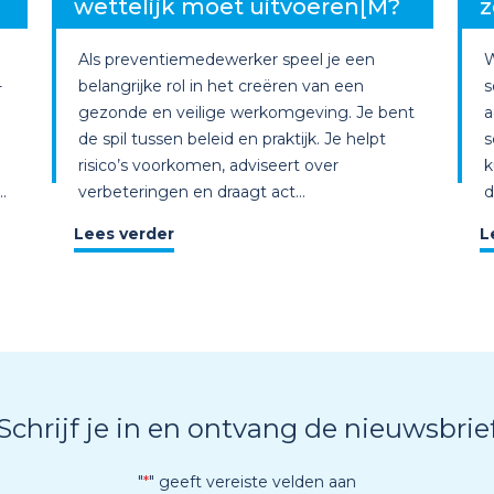
wettelijk moet uitvoeren[M?
z
Als preventiemedewerker speel je een
W
-
belangrijke rol in het creëren van een
s
gezonde en veilige werkomgeving. Je bent
a
de spil tussen beleid en praktijk. Je helpt
s
risico’s voorkomen, adviseert over
k
.
verbeteringen en draagt act...
d
Lees verder
L
Schrijf je in en ontvang de nieuwsbrie
"
*
" geeft vereiste velden aan