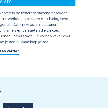
e al?
erken in de installatiebranche betekent
oms werken op plekken met biologische
gentia. Dat zijn virussen, bacteriën,
chimmels en parasieten die ziektes
unnen veroorzaken. Ze komen vaker voor
an je denkt. Waar loop je zoa...
ees verder
f