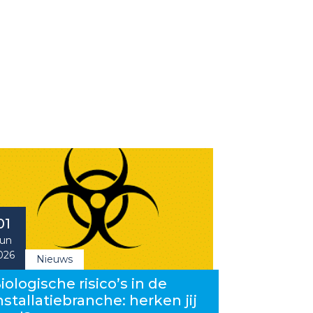
01
un
026
Nieuws
iologische risico’s in de
nstallatiebranche: herken jij