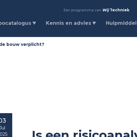
Een programma van
Wij
Techniek
bocatalogus
Kennis en advies
Hulpmidde
n de bouw verplicht?
03
Jul
Is een risicoanal
025