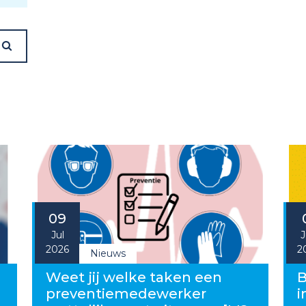
09
Jul
J
2026
2
Nieuws
g
Weet jij welke taken een
B
preventiemedewerker
i