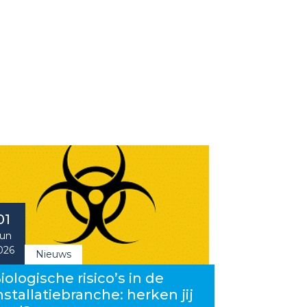
01
un
026
Nieuws
iologische risico’s in de
nstallatiebranche: herken jij