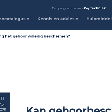
Een programma van
Wij
Techniek
bocatalogus
Kennis en advies
Hulpmidde
g het gehoor volledig beschermen?
11
Apr
Kan gehoorbesc
025