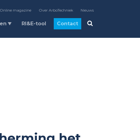
Online magazine
Over ArboTechniek
Nieuws
len
RI&E-tool
Contact
herming het