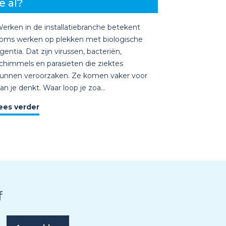
e al?
erken in de installatiebranche betekent
oms werken op plekken met biologische
gentia. Dat zijn virussen, bacteriën,
chimmels en parasieten die ziektes
unnen veroorzaken. Ze komen vaker voor
an je denkt. Waar loop je zoa...
ees verder
f