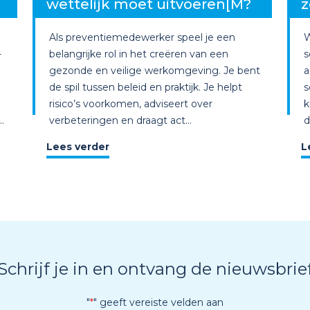
wettelijk moet uitvoeren[M?
z
Als preventiemedewerker speel je een
W
-
belangrijke rol in het creëren van een
s
gezonde en veilige werkomgeving. Je bent
a
de spil tussen beleid en praktijk. Je helpt
s
risico’s voorkomen, adviseert over
k
.
verbeteringen en draagt act...
d
Lees verder
L
Schrijf je in en ontvang de nieuwsbrie
"
*
" geeft vereiste velden aan