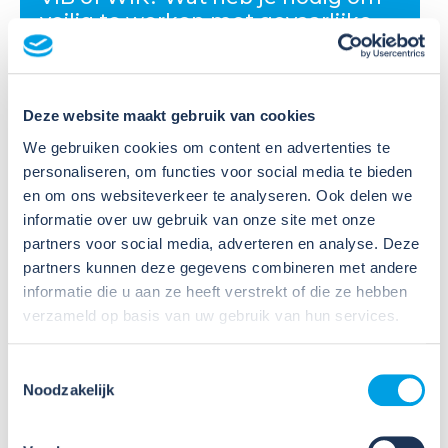
veilig te werken met gevaarlijke
stoffen?
Veel organisaties hebben
Deze website maakt gebruik van cookies
Veiligheidsinformatiebladen (VIB's) of mini-VIB's
beschikbaar voor de gevaarlijke stoffen waarmee zij
We gebruiken cookies om content en advertenties te
werken. Dat is een belangrijke eerste stap, maar
personaliseren, om functies voor social media te bieden
daarmee voldoe je nog niet aan de verplichtingen
en om ons websiteverkeer te analyseren. Ook delen we
u...
informatie over uw gebruik van onze site met onze
partners voor social media, adverteren en analyse. Deze
Lees verder
partners kunnen deze gegevens combineren met andere
informatie die u aan ze heeft verstrekt of die ze hebben
verzameld op basis van uw gebruik van hun services.
Toestemmingsselectie
Noodzakelijk
09