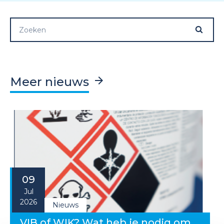
Meer nieuws
09
Jul
2026
Nieuws
VIB of WIK? Wat heb je nodig om