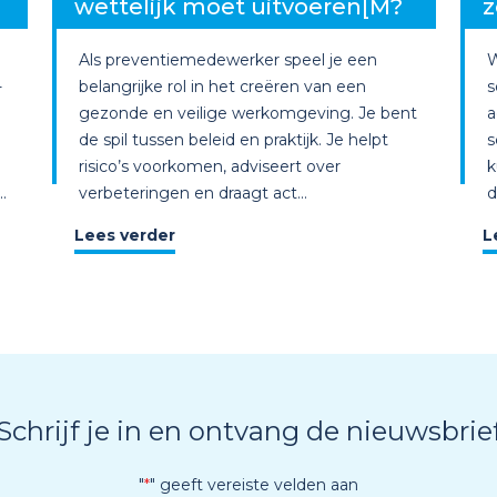
wettelijk moet uitvoeren[M?
z
Als preventiemedewerker speel je een
W
-
belangrijke rol in het creëren van een
s
gezonde en veilige werkomgeving. Je bent
a
de spil tussen beleid en praktijk. Je helpt
s
risico’s voorkomen, adviseert over
k
.
verbeteringen en draagt act...
d
Lees verder
L
Schrijf je in en ontvang de nieuwsbrie
"
*
" geeft vereiste velden aan