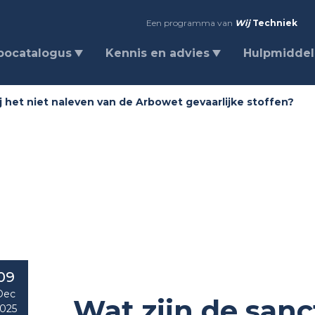
Een programma van
Wij
Techniek
bocatalogus
Kennis en advies
Hulpmidde
ij het niet naleven van de Arbowet gevaarlijke stoffen?
09
Dec
Wat zijn de sanct
025