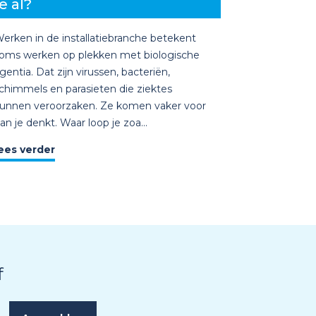
e al?
erken in de installatiebranche betekent
oms werken op plekken met biologische
gentia. Dat zijn virussen, bacteriën,
chimmels en parasieten die ziektes
unnen veroorzaken. Ze komen vaker voor
an je denkt. Waar loop je zoa...
ees verder
f