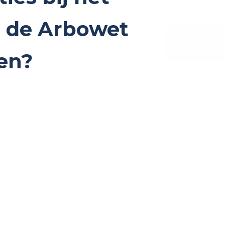
n de Arbowet
fen?