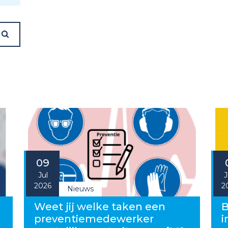
09
Jul
J
2026
2
Nieuws
g
Weet jij welke taken een
B
preventiemedewerker
i