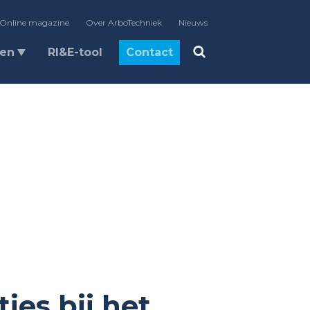
Online magazine
Over ArboTechniek
Nieuws
len
RI&E-tool
Contact
ies bij het