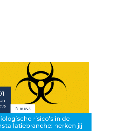
01
un
026
Nieuws
iologische risico’s in de
nstallatiebranche: herken jij