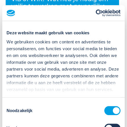
veilig te werken met gevaarlijke
stoffen?
Veel organisaties hebben
Deze website maakt gebruik van cookies
Veiligheidsinformatiebladen (VIB's) of mini-VIB's
beschikbaar voor de gevaarlijke stoffen waarmee zij
We gebruiken cookies om content en advertenties te
werken. Dat is een belangrijke eerste stap, maar
personaliseren, om functies voor social media te bieden
daarmee voldoe je nog niet aan de verplichtingen
en om ons websiteverkeer te analyseren. Ook delen we
u...
informatie over uw gebruik van onze site met onze
partners voor social media, adverteren en analyse. Deze
Lees verder
partners kunnen deze gegevens combineren met andere
informatie die u aan ze heeft verstrekt of die ze hebben
verzameld op basis van uw gebruik van hun services.
Toestemmingsselectie
Noodzakelijk
09