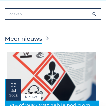
Meer nieuws
09
Jul
2026
Nieuws
VIB of WIK? Wat heb je nodig om