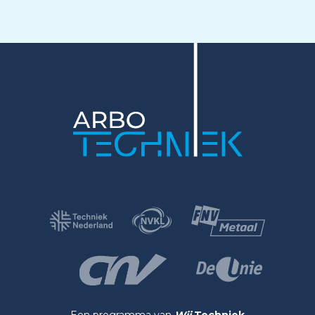
Een programma van
Wij
Techniek