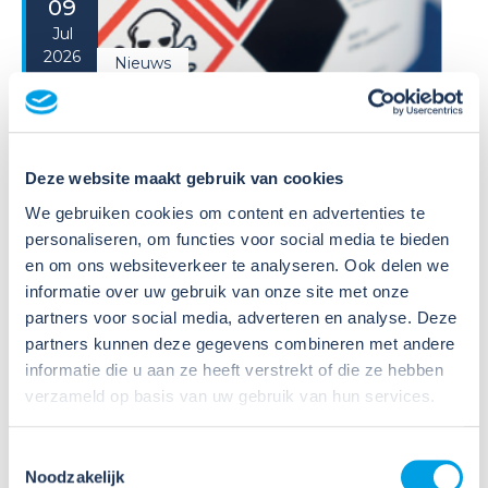
09
Jul
2026
Nieuws
VIB of WIK? Wat heb je nodig om
veilig te werken met gevaarlijke
stoffen?
Deze website maakt gebruik van cookies
Veel organisaties hebben
We gebruiken cookies om content en advertenties te
Veiligheidsinformatiebladen (VIB's) of mini-VIB's
personaliseren, om functies voor social media te bieden
beschikbaar voor de gevaarlijke stoffen waarmee zij
en om ons websiteverkeer te analyseren. Ook delen we
werken. Dat is een belangrijke eerste stap, maar
informatie over uw gebruik van onze site met onze
daarmee voldoe je nog niet aan de verplichtingen
partners voor social media, adverteren en analyse. Deze
u...
partners kunnen deze gegevens combineren met andere
informatie die u aan ze heeft verstrekt of die ze hebben
Lees verder
verzameld op basis van uw gebruik van hun services.
Toestemmingsselectie
Noodzakelijk