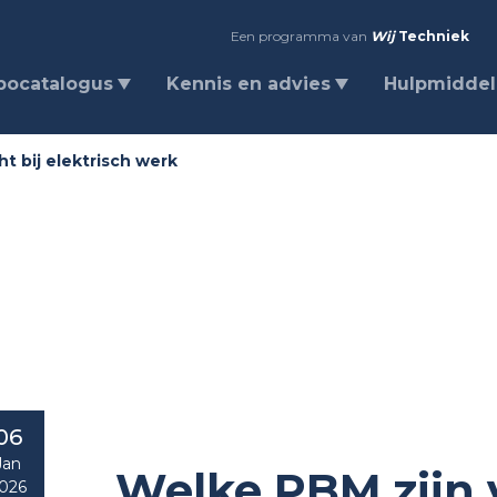
Een programma van
Wij
Techniek
bocatalogus
Kennis en advies
Hulpmidde
ht bij elektrisch werk
06
Jan
Welke PBM zijn v
026