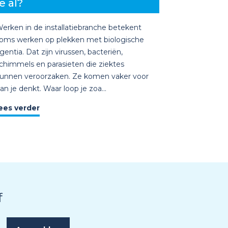
e al?
erken in de installatiebranche betekent
oms werken op plekken met biologische
gentia. Dat zijn virussen, bacteriën,
chimmels en parasieten die ziektes
unnen veroorzaken. Ze komen vaker voor
an je denkt. Waar loop je zoa...
ees verder
f