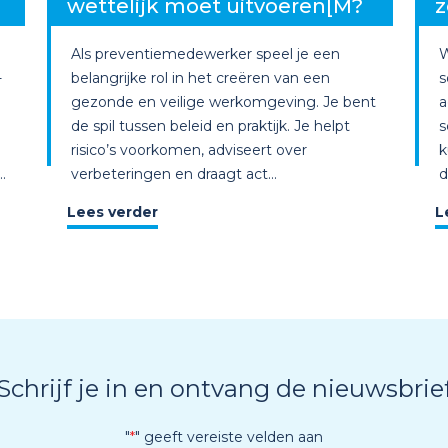
wettelijk moet uitvoeren[M?
z
Als preventiemedewerker speel je een
W
-
belangrijke rol in het creëren van een
s
gezonde en veilige werkomgeving. Je bent
a
de spil tussen beleid en praktijk. Je helpt
s
risico’s voorkomen, adviseert over
k
.
verbeteringen en draagt act...
d
Lees verder
L
Schrijf je in en ontvang de nieuwsbrie
"
*
" geeft vereiste velden aan