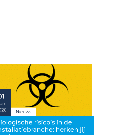
01
un
026
Nieuws
iologische risico’s in de
nstallatiebranche: herken jij