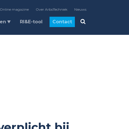
Online magazine
Over ArboTechniek
Nieuws
len
RI&E-tool
Contact
erplicht bij