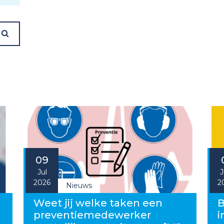
09
Jul
J
2026
2
Nieuws
g
Weet jij welke taken een
B
preventiemedewerker
i