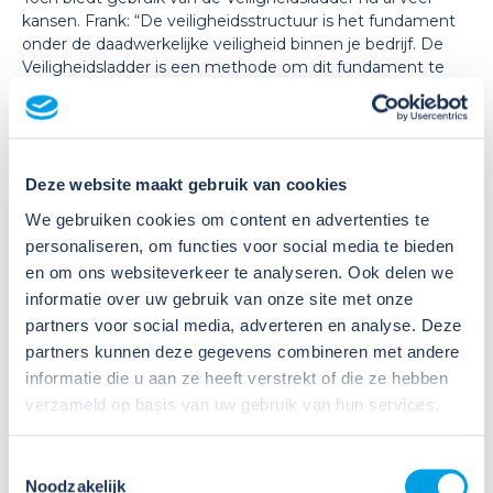
kansen. Frank: “De veiligheidsstructuur is het fundament
onder de daadwerkelijke veiligheid binnen je bedrijf. De
Veiligheidsladder is een methode om dit fundament te
versterken. Met een kwalificatie op de Veiligheidsladder
kun je meedoen in meer aanbestedingen, maar je kunt er
zelf ook actief mee aan de slag om de veiligheid in je
bedrijf te verbeteren. Wat de ladder beoogt, is dat je veilig
en gezond werken onder de loep gaat nemen. En dat is,
Deze website maakt gebruik van cookies
heel simpel, uiteindelijk waar het om draait. Dat je een
We gebruiken cookies om content en advertenties te
gezamenlijk beeld hebt van wat veiligheid is en hoe je dat
personaliseren, om functies voor social media te bieden
met elkaar creëert. Niet met een houding van ‘ik doe het
en om ons websiteverkeer te analyseren. Ook delen we
zo, en dat is veilig’, maar dat je open staat voor andere
invalshoeken en van elkaar leert. En dan zul je vanzelf zien
informatie over uw gebruik van onze site met onze
dat veiligheid ook een heel leuk thema is!”
partners voor social media, adverteren en analyse. Deze
partners kunnen deze gegevens combineren met andere
Kwaliteit, vakmanschap en zorg voor elkaar
informatie die u aan ze heeft verstrekt of die ze hebben
Dat laatste punt probeert Frank vaak te benadrukken.
verzameld op basis van uw gebruik van hun services.
“Een probleem dat ik constateer is dat sommigen ervaren
dat veiligheid ‘bovenop’ hun werk komt. Dat je er moeite
voor moet doen. De meeste mensen denken bij
Toestemmingsselectie
veiligheid aan helmen, schoenen en hesjes. Maar naar
Noodzakelijk