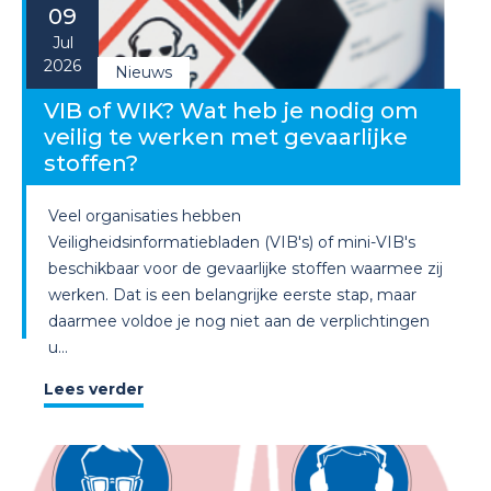
09
Jul
2026
Nieuws
VIB of WIK? Wat heb je nodig om
veilig te werken met gevaarlijke
stoffen?
Veel organisaties hebben
Veiligheidsinformatiebladen (VIB's) of mini-VIB's
beschikbaar voor de gevaarlijke stoffen waarmee zij
werken. Dat is een belangrijke eerste stap, maar
daarmee voldoe je nog niet aan de verplichtingen
u...
Lees verder