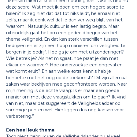
“Mensen raken al snel in een houding van: ‘Oké, ik heb nu
deze score. Wat moet ik doen om een hogere score te
halen?’ Ik zeg niet dat dat tot niks leidt, helemaal niet
zelfs, maar ik denk wel dat je dan ver weg blijft van het
‘waarom’. Natuurlijk, cultuur is een lastig begrip. Maar
uiteindelijk gaat het om een gedeeld begrip van het
thema veiligheid. En dat kan sterk verschillen tussen
bedrijven en er zijn een hoop manieren om veiligheid te
borgen in je bedrijf. Hoe ga je om met uitzonderingen?
Wie betrek je? Als het misgaat, hoe praat je dan met
elkaar en waarover? Hoe onderzoek je een ongeval en
wat komt eruit? En aan welke extra kennis heb je
behoefte met het oog op de toekomst? Dit zijn allemaal
zaken waar bedrijven mee geconfronteerd worden. Naar
mijn mening is de échte vraag: Is er maar één goede
manier om met deze vraagstukken om te gaan? Ik vind
van niet, maar dat suggereert de Veiligheidsladder op
sommige punten wel. Hier liggen dus nog kansen voor
verbetering.”
Een heel leuk thema
Toch biedt gebruik van de Veiligheidsladder nu al veel